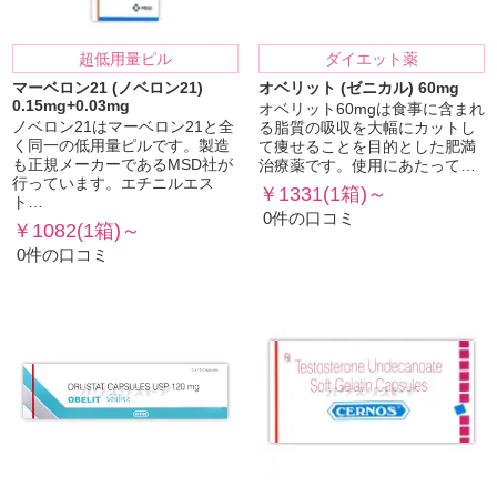
超低用量ピル
ダイエット薬
マーベロン21 (ノベロン21)
オベリット (ゼニカル) 60mg
0.15mg+0.03mg
オベリット60mgは食事に含まれ
ノベロン21はマーベロン21と全
る脂質の吸収を大幅にカットし
く同一の低用量ピルです。製造
て痩せることを目的とした肥満
も正規メーカーであるMSD社が
治療薬です。使用にあたって…
行っています。エチニルエス
￥1331(1箱)～
ト…
0件の口コミ
￥1082(1箱)～
0件の口コミ