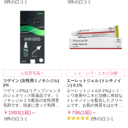
0件の口コミ
0件の口コミ
人気育毛薬！
シミ・シワ・ニキビ治療
ツゲイン (女性用ミノキシジル)
エーレットジェル (トレチノイ
2%
ン) 0.1%
ツゲイン2%はリアップジェンヌ
エーレットジェル0.1%はシミ・
のジェネリック医薬品です。ミ
シワ改善やニキビ治療に有効な
ノキシジル２％配合の女性用育
トレチノインを配合したクリー
毛剤です。頭皮に塗って利用…
ムです。お肌の角質をはがす…
￥1993(1箱)～
￥796(1箱)～
0件の口コミ
2件の口コミ