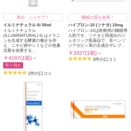
美白・シミケア！
睡眠の質を改善！
イルミナチュラル 6i 50ml
ハイプロン-10 (ソナタ) 10mg
イルミナチュラル
ハイプロン-10は医療用の睡眠導
(ILLUMINATURAL) 6i はメラニ
入剤です。ソナタと同成分のジ
ンを生成する酵素の働きを抑
ェネリック医薬品で、非ベンゾ
え、ニキビ跡やシミなどの色素
ジアゼピン系の主成分ザレプ…
沈着を改善する…
￥3327(1箱)～
￥4167(1箱)～
3件の口コミ
売り切れ
1件の口コミ