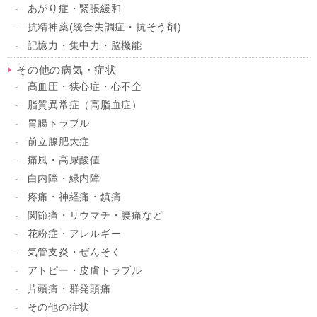
あがり症・緊張緩和
抗精神薬(統合失調症・抗そう剤)
記憶力・集中力・脳機能
その他の病気・症状
高血圧・狭心症・心不全
脂質異常症（高脂血症）
胃腸トラブル
前立腺肥大症
痛風・高尿酸値
白内障・緑内障
疼痛・神経痛・鎮痛
関節痛・リウマチ・腰痛など
花粉症・アレルギー
気管支炎・ぜんそく
アトピー・皮膚トラブル
片頭痛・群発頭痛
その他の症状