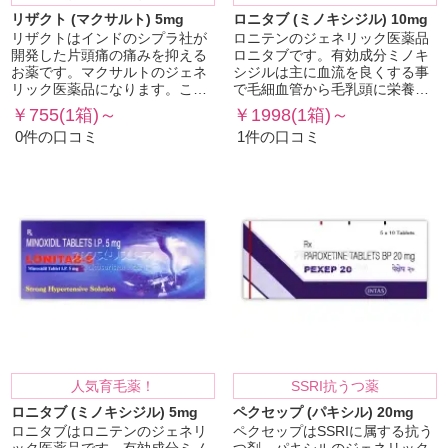
リザクト (マクサルト) 5mg
ロニタブ (ミノキシジル) 10mg
リザクトはインドのシプラ社が
ロニテンのジェネリック医薬品
開発した片頭痛の痛みを抑える
ロニタブです。有効成分ミノキ
お薬です。マクサルトのジェネ
シジルは主に血流を良くする事
リック医薬品になります。こ…
で毛細血管から毛乳頭に栄養…
￥755(1箱)～
￥1998(1箱)～
0件の口コミ
1件の口コミ
人気育毛薬！
SSRI抗うつ薬
ロニタブ (ミノキシジル) 5mg
ペクセップ (パキシル) 20mg
ロニタブはロニテンのジェネリ
ペクセップはSSRIに属する抗う