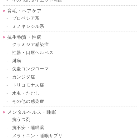
その他のダイエット商品
育毛・ヘアケア
プロペシア系
ミノキシジル系
抗生物質・性病
クラミジア感染症
性器・口唇ヘルペス
淋病
尖圭コンジローマ
カンジダ症
トリコモナス症
水虫・たむし
その他の感染症
メンタルヘルス・睡眠
抗うつ剤
抗不安・睡眠薬
メラトニン・睡眠サプリ