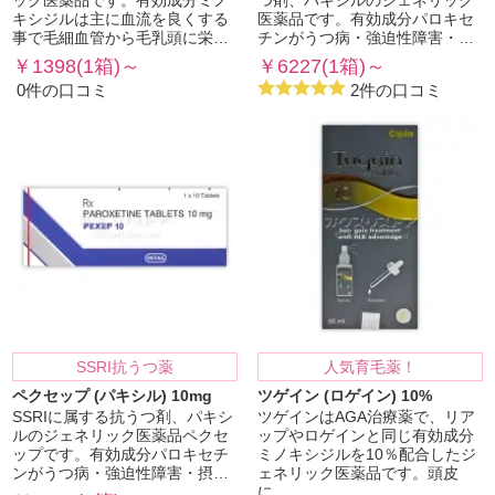
ック医薬品です。有効成分ミノ
つ剤、パキシルのジェネリック
キシジルは主に血流を良くする
医薬品です。有効成分パロキセ
事で毛細血管から毛乳頭に栄…
チンがうつ病・強迫性障害・…
￥1398(1箱)～
￥6227(1箱)～
0件の口コミ
2件の口コミ
SSRI抗うつ薬
人気育毛薬！
ペクセップ (パキシル) 10mg
ツゲイン (ロゲイン) 10%
SSRIに属する抗うつ剤、パキシ
ツゲインはAGA治療薬で、リア
ルのジェネリック医薬品ペクセ
ップやロゲインと同じ有効成分
ップです。有効成分パロキセチ
ミノキシジルを10％配合したジ
ンがうつ病・強迫性障害・摂…
ェネリック医薬品です。頭皮
に…