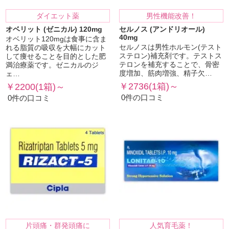
ダイエット薬
男性機能改善！
オベリット (ゼニカル) 120mg
セルノス (アンドリオール)
40mg
オベリット120mgは食事に含ま
セルノスは男性ホルモン(テスト
れる脂質の吸収を大幅にカット
ステロン)補充剤です。テストス
して痩せることを目的とした肥
テロンを補充することで、骨密
満治療薬です。ゼニカルのジ
度増加、筋肉増強、精子欠…
ェ…
￥2736(1箱)～
￥2200(1箱)～
0件の口コミ
0件の口コミ
片頭痛・群発頭痛に
人気育毛薬！