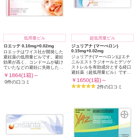
低用量ピル
超低用量ピル
ロエッテ 0.10mg+0.02mg
ジュリアナ (マーべロン)
0.15mg+0.02mg
ロエッテはワイス社が開発した
ジュリアナ(マーべロン)はエチ
避妊薬の低用量ピルです。避妊
ニルエストラジオールとデソゲ
効果が高く、コンドームが破け
ストレルを有効成分とする経口
ていたなどの避妊に失敗した…
避妊薬（超低用量ピル）です…
￥1864(1箱)～
￥1650(1箱)～
0件の口コミ
2件の口コミ