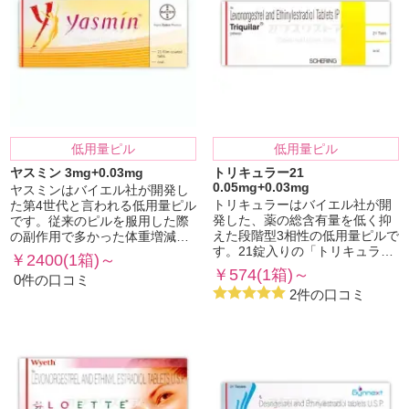
低用量ピル
低用量ピル
ヤスミン 3mg+0.03mg
トリキュラー21
0.05mg+0.03mg
ヤスミンはバイエル社が開発し
トリキュラーはバイエル社が開
た第4世代と言われる低用量ピル
発した、薬の総含有量を低く抑
です。従来のピルを服用した際
えた段階型3相性の低用量ピルで
の副作用で多かった体重増減…
す。21錠入りの「トリキュラ…
￥2400(1箱)～
￥574(1箱)～
0件の口コミ
2件の口コミ