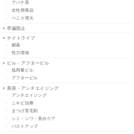
アバナ系
女性用商品
ペニス増大
早漏防止
ナイトライフ
媚薬
性力増強
ピル・アフターピル
低用量ピル
アフターピル
美容・アンチエイジング
アンチエイジング
ニキビ治療
まつげ育毛剤
シミ・シワ・美白ケア
バストアップ