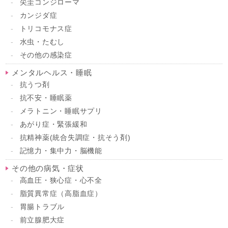
尖圭コンジローマ
カンジダ症
トリコモナス症
水虫・たむし
その他の感染症
メンタルヘルス・睡眠
抗うつ剤
抗不安・睡眠薬
メラトニン・睡眠サプリ
あがり症・緊張緩和
抗精神薬(統合失調症・抗そう剤)
記憶力・集中力・脳機能
その他の病気・症状
高血圧・狭心症・心不全
脂質異常症（高脂血症）
胃腸トラブル
前立腺肥大症