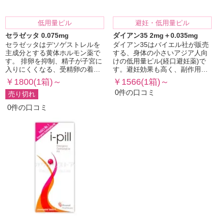
低用量ピル
避妊・低用量ピル
セラゼッタ 0.075mg
ダイアン35 2mg＋0.035mg
セラゼッタはデソゲストレルを
ダイアン35はバイエル社が販売
主成分とする黄体ホルモン薬で
する、身体の小さいアジア人向
す。 排卵を抑制、精子が子宮に
けの低用量ピル(経口避妊薬)で
入りにくくなる、受精卵の着…
す。避妊効果も高く、副作用…
￥1800(1箱)～
￥1566(1箱)～
0件の口コミ
売り切れ
0件の口コミ