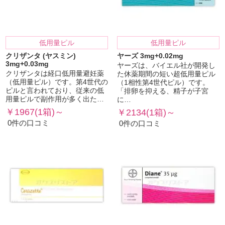
低用量ピル
低用量ピル
クリザンタ (ヤスミン)
ヤーズ 3mg+0.02mg
3mg+0.03mg
ヤーズは、バイエル社が開発し
クリザンタは経口低用量避妊薬
た休薬期間の短い超低用量ピル
（低用量ピル）です。第4世代の
（1相性第4世代ピル）です。
ピルと言われており、従来の低
「排卵を抑える、精子が子宮
用量ピルで副作用が多く出た…
に…
￥1967(1箱)～
￥2134(1箱)～
0件の口コミ
0件の口コミ