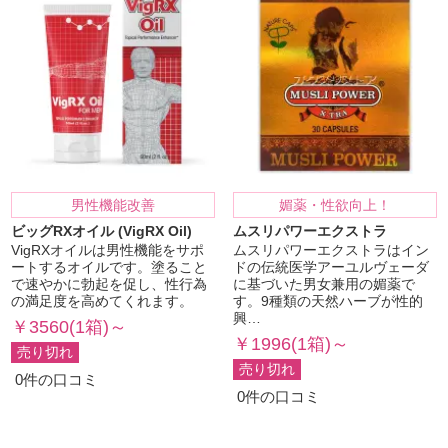
男性機能改善
媚薬・性欲向上！
ビッグRXオイル (VigRX Oil)
ムスリパワーエクストラ
VigRXオイルは男性機能をサポ
ムスリパワーエクストラはイン
ートするオイルです。塗ること
ドの伝統医学アーユルヴェーダ
で速やかに勃起を促し、性行為
に基づいた男女兼用の媚薬で
の満足度を高めてくれます。
す。9種類の天然ハーブが性的
興…
￥3560(1箱)～
￥1996(1箱)～
売り切れ
売り切れ
0件の口コミ
0件の口コミ