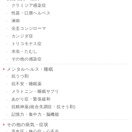
クラミジア感染症
性器・口唇ヘルペス
淋病
尖圭コンジローマ
カンジダ症
トリコモナス症
水虫・たむし
その他の感染症
メンタルヘルス・睡眠
抗うつ剤
抗不安・睡眠薬
メラトニン・睡眠サプリ
あがり症・緊張緩和
抗精神薬(統合失調症・抗そう剤)
記憶力・集中力・脳機能
その他の病気・症状
高血圧・狭心症・心不全