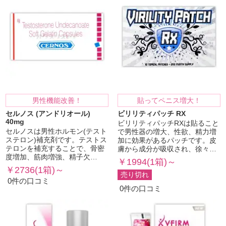
男性機能改善！
貼ってペニス増大！
セルノス (アンドリオール)
ビリリティパッチ RX
40mg
ビリリティパッチRXは貼ること
セルノスは男性ホルモン(テスト
で男性器の増大、性欲、精力増
ステロン)補充剤です。テストス
加に効果があるパッチです。皮
テロンを補充することで、骨密
膚から成分が吸収され、徐々…
度増加、筋肉増強、精子欠…
￥1994(1箱)～
￥2736(1箱)～
売り切れ
0件の口コミ
0件の口コミ