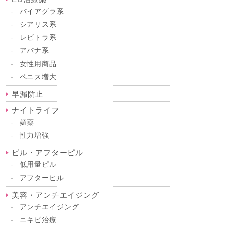
バイアグラ系
シアリス系
レビトラ系
アバナ系
女性用商品
ペニス増大
早漏防止
ナイトライフ
媚薬
性力増強
ピル・アフターピル
低用量ピル
アフターピル
美容・アンチエイジング
アンチエイジング
ニキビ治療