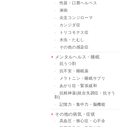
性器・口唇ヘルペス
淋病
尖圭コンジローマ
カンジダ症
トリコモナス症
水虫・たむし
その他の感染症
メンタルヘルス・睡眠
抗うつ剤
抗不安・睡眠薬
メラトニン・睡眠サプリ
あがり症・緊張緩和
抗精神薬(統合失調症・抗そう
剤)
記憶力・集中力・脳機能
その他の病気・症状
高血圧・狭心症・心不全