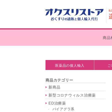
商品
医薬品の個人輸入
ご
医薬品の個人輸入とは
処方箋なしで購入できます
個人輸入の注意点
薬事法について
お支払い
外箱の外
商品カテゴリー
新商品
新型コロナウィルス治療薬
ED治療薬
バイアグラ系