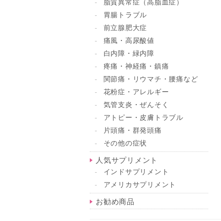
脂質異常症（高脂血症）
胃腸トラブル
前立腺肥大症
痛風・高尿酸値
白内障・緑内障
疼痛・神経痛・鎮痛
関節痛・リウマチ・腰痛など
花粉症・アレルギー
気管支炎・ぜんそく
アトピー・皮膚トラブル
片頭痛・群発頭痛
その他の症状
人気サプリメント
インドサプリメント
アメリカサプリメント
お勧め商品