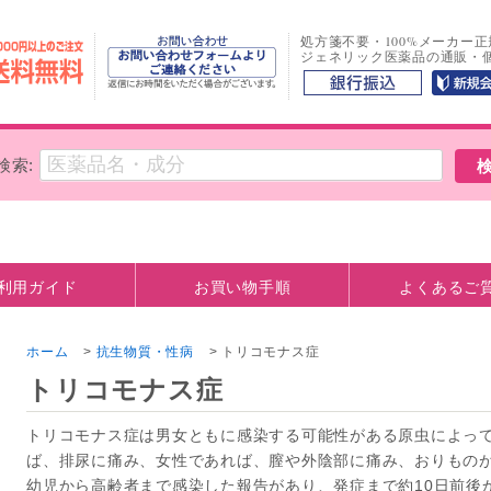
処方箋不要・100%メーカー
ジェネリック医薬品の通販・
検索:
利用ガイド
お買い物手順
よくあるご
方法
観について
お支払い口座情報
ホーム
>
抗生物質・性病
>
トリコモナス症
トリコモナス症
トリコモナス症は男女ともに感染する可能性がある原虫によって
ば、排尿に痛み、女性であれば、膣や外陰部に痛み、おりもの
幼児から高齢者まで感染した報告があり、発症まで約10日前後