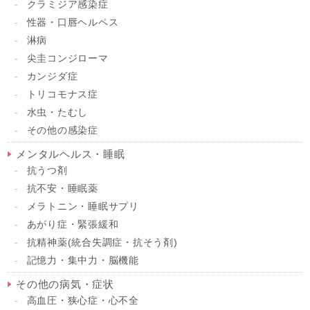
クラミジア感染症
性器・口唇ヘルペス
淋病
尖圭コンジローマ
カンジダ症
トリコモナス症
水虫・たむし
その他の感染症
メンタルヘルス・睡眠
抗うつ剤
抗不安・睡眠薬
メラトニン・睡眠サプリ
あがり症・緊張緩和
抗精神薬(統合失調症・抗そう剤)
記憶力・集中力・脳機能
その他の病気・症状
高血圧・狭心症・心不全