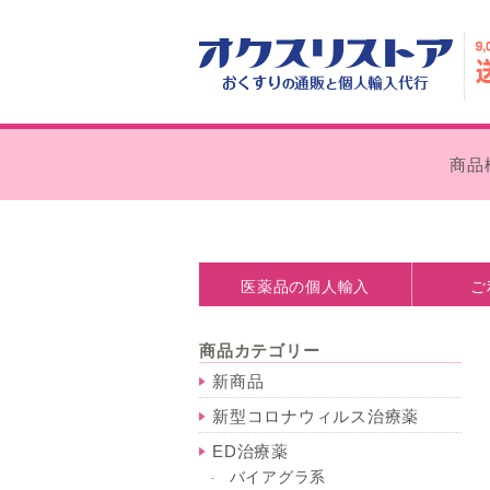
商品
医薬品の個人輸入
ご
医薬品の個人輸入とは
処方箋なしで購入できます
個人輸入の注意点
薬事法について
お支払い
外箱の外
商品カテゴリー
新商品
新型コロナウィルス治療薬
ED治療薬
バイアグラ系