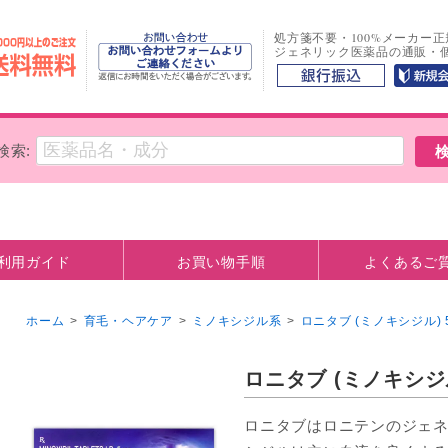
処方箋不要・100%メーカー
ジェネリック医薬品の通販・
検索:
利用ガイド
お買い物手順
よくあるご
方法
観について
お支払い口座情報
ホーム
>
育毛・ヘアケア
>
ミノキシジル系
>
ロニタブ (ミノキシジル) 
ロニタブ (ミノキシジル
ロニタブはロニテンのジェ