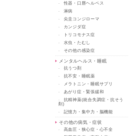
性器・口唇ヘルペス
淋病
尖圭コンジローマ
カンジダ症
トリコモナス症
水虫・たむし
その他の感染症
メンタルヘルス・睡眠
抗うつ剤
抗不安・睡眠薬
メラトニン・睡眠サプリ
あがり症・緊張緩和
抗精神薬(統合失調症・抗そう
剤)
記憶力・集中力・脳機能
その他の病気・症状
高血圧・狭心症・心不全