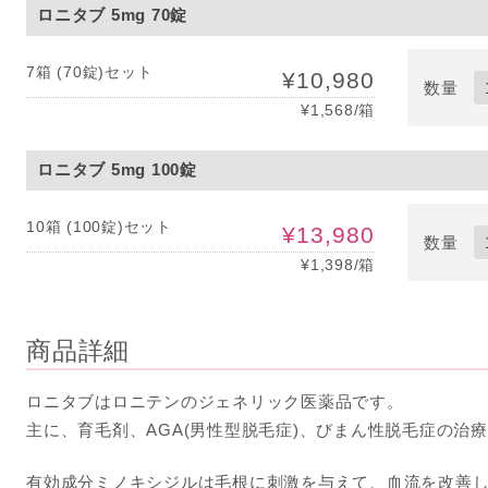
ロニタブ 5mg 70錠
7箱 (70錠)セット
¥10,980
数量
¥1,568/箱
ロニタブ 5mg 100錠
10箱 (100錠)セット
¥13,980
数量
¥1,398/箱
商品詳細
ロニタブはロニテンのジェネリック医薬品です。
主に、育毛剤、AGA(男性型脱毛症)、びまん性脱毛症の治
有効成分ミノキシジルは毛根に刺激を与えて、血流を改善