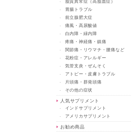
脂質異常症（高脂血症）
胃腸トラブル
前立腺肥大症
痛風・高尿酸値
白内障・緑内障
疼痛・神経痛・鎮痛
関節痛・リウマチ・腰痛など
花粉症・アレルギー
気管支炎・ぜんそく
アトピー・皮膚トラブル
片頭痛・群発頭痛
その他の症状
人気サプリメント
インドサプリメント
アメリカサプリメント
お勧め商品