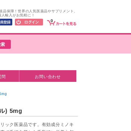
正規品保障！世界の人気医薬品やサプリメント、
個人輸入がお気軽に！
0
質問
お問い合わせ
5mg
) 5mg
ネリック医薬品です。有効成分ミノキ