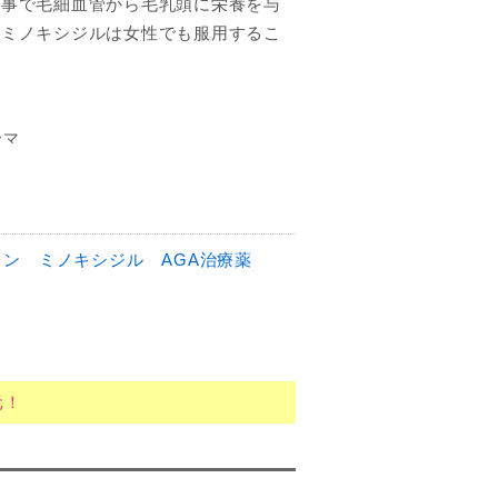
る事で毛細血管から毛乳頭に栄養を与
、ミノキシジルは女性でも服用するこ
ーマ
イン
ミノキシジル
AGA治療薬
元！