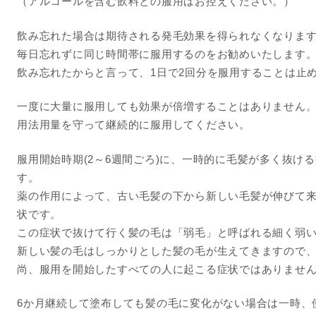
（アルコールを含む飲料との服用はお控えください。）
飲み忘れた場合は期待される発毛効果を得られなくなりま
毎日忘れずに同じ時間帯に服用するのをお勧めいたします
飲み忘れたからと言って、1日で2回分を服用することは止
一度に大量に服用しても効果が倍増することはありません
用法用量を守って継続的に服用してください。
服用開始時期(2～6週間ごろ)に、一時的に毛髪が多く抜ける
す。
薬の作用によって、古い毛髪の下から新しい毛髪が伸びて
状です。
この症状で抜けて行く髪の毛は「弱毛」と呼ばれる細く弱
新しい髪の毛はしっかりとした髪の毛が生えてきますので
尚、服用を開始したすべての人に起こる症状ではありませ
6か月継続して塗布しても髪の毛に変化がない場合は一時、