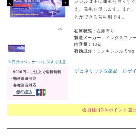
シジルは主に血流を良くす
え、発毛を促します。また
とができる育毛剤です。
1/1
在庫状態 :
在庫有り
製造メーカー :
インタスファ
内容量 :
10錠
有効成分 :
ミノキシジル 5mg
※商品のパッケージに関する注意
ジェネリック医薬品
ロゲ
・9000円～ご注文で送料無料
・郵便追跡可能
・各種決済対応
会員様は3％ポイント還