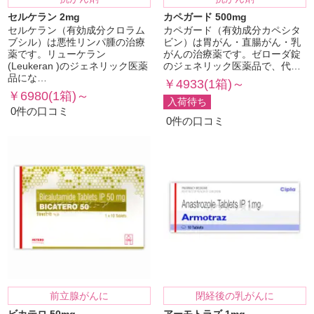
セルケラン 2mg
カペガード 500mg
セルケラン（有効成分クロラム
カペガード（有効成分カペシタ
ブシル）は悪性リンパ腫の治療
ビン）は胃がん・直腸がん・乳
薬です。リューケラン
がんの治療薬です。ゼローダ錠
(Leukeran )のジェネリック医薬
のジェネリック医薬品で、代…
品にな…
￥4933(1箱)～
￥6980(1箱)～
入荷待ち
0件の口コミ
0件の口コミ
前立腺がんに
閉経後の乳がんに