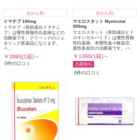
抗がん剤
抗がん剤
イマチブ 100mg
マエロスタット Myelostat
500mg
イマチブ（有効成分イマチニ
マエロスタット（有効成分ヒド
ブ）は慢性骨髄性白血病などの
ロキシカルバミド）は慢性骨髄
治療薬です。グリベックのジェ
性白血病、本態性血小板血症、
ネリック医薬品になります。
真性多血症の治療薬です。ハ…
ペ…
￥1396(1箱)～
￥3980(1箱)～
0件の口コミ
入荷待ち
0件の口コミ