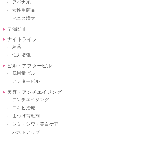
アバナ系
女性用商品
ペニス増大
早漏防止
ナイトライフ
媚薬
性力増強
ピル・アフターピル
低用量ピル
アフターピル
美容・アンチエイジング
アンチエイジング
ニキビ治療
まつげ育毛剤
シミ・シワ・美白ケア
バストアップ