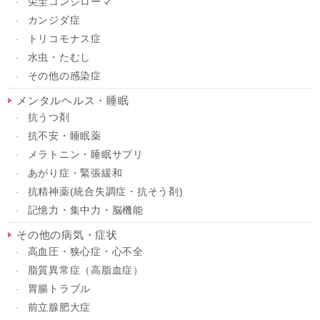
尖圭コンジローマ
カンジダ症
トリコモナス症
水虫・たむし
その他の感染症
メンタルヘルス・睡眠
抗うつ剤
抗不安・睡眠薬
メラトニン・睡眠サプリ
あがり症・緊張緩和
抗精神薬(統合失調症・抗そう剤)
記憶力・集中力・脳機能
その他の病気・症状
高血圧・狭心症・心不全
脂質異常症（高脂血症）
胃腸トラブル
前立腺肥大症