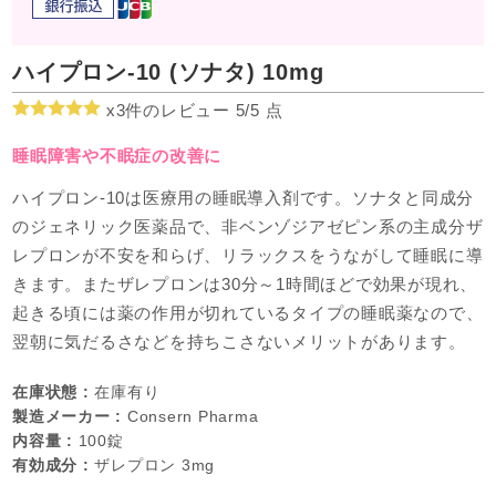
ハイプロン-10 (ソナタ) 10mg
x3件のレビュー 5/
5
点
睡眠障害や不眠症の改善に
ハイプロン-10は医療用の睡眠導入剤です。ソナタと同成分
のジェネリック医薬品で、非ベンゾジアゼピン系の主成分ザ
レプロンが不安を和らげ、リラックスをうながして睡眠に導
きます。またザレプロンは30分～1時間ほどで効果が現れ、
起きる頃には薬の作用が切れているタイプの睡眠薬なので、
翌朝に気だるさなどを持ちこさないメリットがあります。
在庫状態 :
在庫有り
製造メーカー :
Consern Pharma
内容量 :
100錠
有効成分 :
ザレプロン 3mg