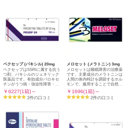
ペクセップ (パキシル) 20mg
メロセット (メラトニン) 3mg
ペクセップはSSRIに属する抗う
メロセットは睡眠障害の治療薬
つ剤、パキシルのジェネリック
です。主要成分のメラトニンは
医薬品です。有効成分パロキセ
人間の体内時計を調節するホル
チンがうつ病・強迫性障害・…
モンで、服用することで自然…
￥6227(1箱)～
￥1696(1箱)～
2件の口コミ
2件の口コミ