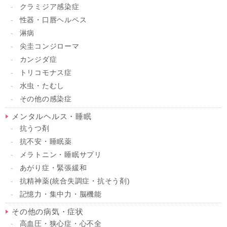
クラミジア感染症
性器・口唇ヘルペス
淋病
尖圭コンジローマ
カンジダ症
トリコモナス症
水虫・たむし
その他の感染症
メンタルヘルス・睡眠
抗うつ剤
抗不安・睡眠薬
メラトニン・睡眠サプリ
あがり症・緊張緩和
抗精神薬(統合失調症・抗そう剤)
記憶力・集中力・脳機能
その他の病気・症状
高血圧・狭心症・心不全