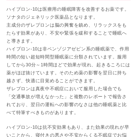
ハイプロン-10は医療用の睡眠障害を改善するお薬です。
ソナタのジェネリック医薬品となります。
主成分のザレプロンは脳の興奮を鎮め、リラックスをも
たらす効果があり、不安や緊張を緩和することで睡眠へ
と導きます。
ハイプロン-10は非ベンゾジアゼピン系の睡眠薬で、作用
時間の短い超短時間型睡眠薬に分類されています。服用
してから30分～1時間ほどで効果が現れ、起きるころには
薬がほぼ抜けています。そのため薬の影響を翌日に持ち
越さず、快適に目覚めることができます。
ザレプロンは真夜中不眠症において服用した場合でも
「交通事故が増えなかった」と複数のレポートで報告さ
れており、翌日の運転への影響のなさは他の睡眠薬と比
べて特筆すべきものがあります。
ハイプロン-10は抗不安効果もあり、また効果の現れが早
いことから、寝付きの悪さや不安からくる不眠症でお悩