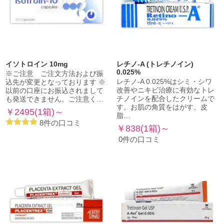
イソトロイン 10mg
レチノ-A (トレチノイン)
0.025%
※ご注意 ご注文方法および振
レチノ-A 0.025%はシミ・シワ
込先が変更となっております ※
改善やニキビ治療に有効なトレ
以前の口座にお振込されまして
チノインを配合したクリームで
も発送できません。ご注意く…
す。お肌の角質をはがす、皮
￥2495(1箱)～
脂…
8件の口コミ
￥838(1箱)～
0件の口コミ