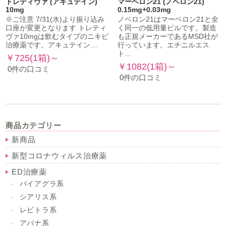
トレティヴァ (アキュテイン)
マーベロン21 (ノベロン21)
10mg
0.15mg+0.03mg
※ご注意 7/31(水)より振り込み
ノベロン21はマーベロン21と全
口座が変更となります トレティ
く同一の低用量ピルです。製造
ヴァ10mgは飲むタイプのニキビ
も正規メーカーであるMSD社が
治療薬です。アキュテイン…
行っています。エチニルエス
ト…
￥725(1箱)～
￥1082(1箱)～
0件の口コミ
0件の口コミ
商品カテゴリー
新商品
新型コロナウィルス治療薬
ED治療薬
バイアグラ系
シアリス系
レビトラ系
アバナ系