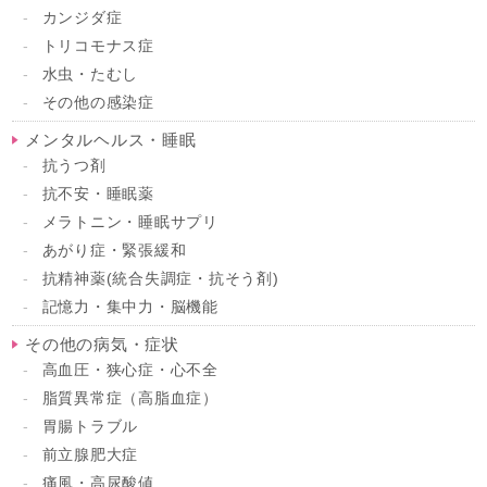
カンジダ症
トリコモナス症
水虫・たむし
その他の感染症
メンタルヘルス・睡眠
抗うつ剤
抗不安・睡眠薬
メラトニン・睡眠サプリ
あがり症・緊張緩和
抗精神薬(統合失調症・抗そう剤)
記憶力・集中力・脳機能
その他の病気・症状
高血圧・狭心症・心不全
脂質異常症（高脂血症）
胃腸トラブル
前立腺肥大症
痛風・高尿酸値