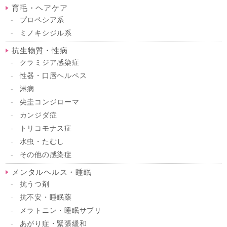
育毛・ヘアケア
プロペシア系
ミノキシジル系
抗生物質・性病
クラミジア感染症
性器・口唇ヘルペス
淋病
尖圭コンジローマ
カンジダ症
トリコモナス症
水虫・たむし
その他の感染症
メンタルヘルス・睡眠
抗うつ剤
抗不安・睡眠薬
メラトニン・睡眠サプリ
あがり症・緊張緩和