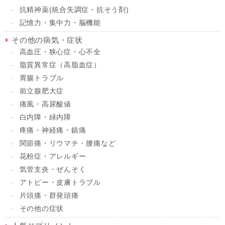
抗精神薬(統合失調症・抗そう剤)
記憶力・集中力・脳機能
その他の病気・症状
高血圧・狭心症・心不全
脂質異常症（高脂血症）
胃腸トラブル
前立腺肥大症
痛風・高尿酸値
白内障・緑内障
疼痛・神経痛・鎮痛
関節痛・リウマチ・腰痛など
花粉症・アレルギー
気管支炎・ぜんそく
アトピー・皮膚トラブル
片頭痛・群発頭痛
その他の症状