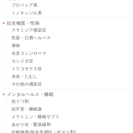
プロペシア系
ミノキシジル系
抗生物質・性病
クラミジア感染症
性器・口唇ヘルペス
淋病
尖圭コンジローマ
カンジダ症
トリコモナス症
水虫・たむし
その他の感染症
メンタルヘルス・睡眠
抗うつ剤
抗不安・睡眠薬
メラトニン・睡眠サプリ
あがり症・緊張緩和
抗精神薬(統合失調症・抗そう剤)