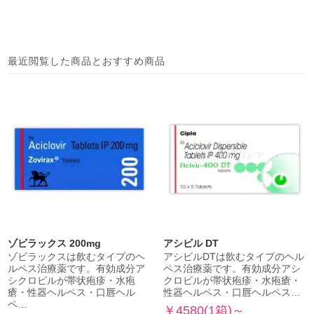
最近閲覧した商品とおすすめ商品
ゾビラックス 200mg
アシビル DT
ゾビラックスは飲むタイプのヘ
アシビルDTは飲むタイプのヘル
ルペス治療薬です。有効成分ア
ペス治療薬です。有効成分アシ
シクロビルが帯状疱疹・水疱
クロビルが帯状疱疹・水疱瘡・
瘡・性器ヘルペス・口唇ヘル
性器ヘルペス・口唇ヘルペス…
ペ…
￥4580(1箱)～