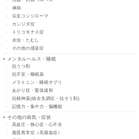
淋病
尖圭コンジローマ
カンジダ症
トリコモナス症
水虫・たむし
その他の感染症
メンタルヘルス・睡眠
抗うつ剤
抗不安・睡眠薬
メラトニン・睡眠サプリ
あがり症・緊張緩和
抗精神薬(統合失調症・抗そう剤)
記憶力・集中力・脳機能
その他の病気・症状
高血圧・狭心症・心不全
脂質異常症（高脂血症）