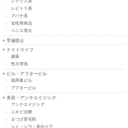
シアリス系
レビトラ系
アバナ系
女性用商品
ペニス増大
早漏防止
ナイトライフ
媚薬
性力増強
ピル・アフターピル
低用量ピル
アフターピル
美容・アンチエイジング
アンチエイジング
ニキビ治療
まつげ育毛剤
シミ・シワ・美白ケア