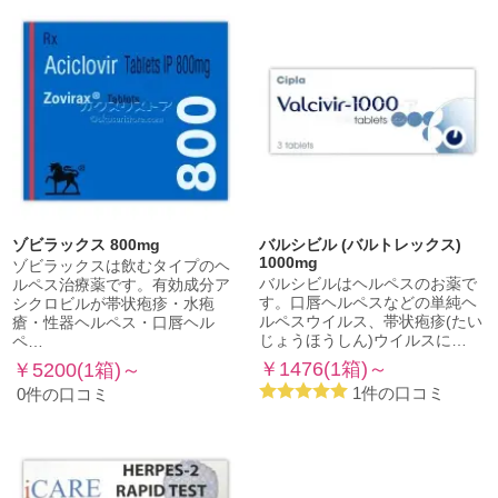
ゾビラックス 800mg
バルシビル (バルトレックス)
1000mg
ゾビラックスは飲むタイプのヘ
バルシビルはヘルペスのお薬で
ルペス治療薬です。有効成分ア
す。口唇ヘルペスなどの単純ヘ
シクロビルが帯状疱疹・水疱
ルペスウイルス、帯状疱疹(たい
瘡・性器ヘルペス・口唇ヘル
じょうほうしん)ウイルスに…
ペ…
￥1476(1箱)～
￥5200(1箱)～
1件の口コミ
0件の口コミ