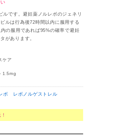
さい
フターピルです。避妊薬ノルレボのジェネリ
ピルは行為後72時間以内に服用する
以内の服用であれば95%の確率で避妊
ータがあります。
スケア
1.5mg
レボ
レボノルゲストレル
元！