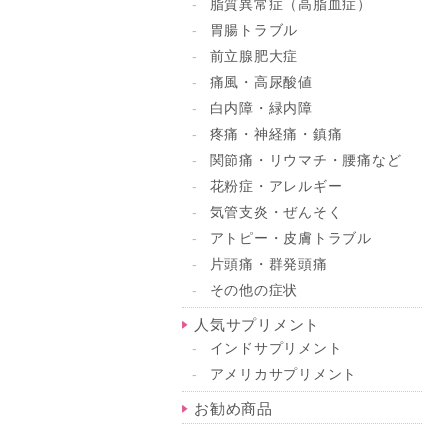
脂質異常症（高脂血症）
胃腸トラブル
前立腺肥大症
痛風・高尿酸値
白内障・緑内障
疼痛・神経痛・鎮痛
関節痛・リウマチ・腰痛など
花粉症・アレルギー
気管支炎・ぜんそく
アトピー・皮膚トラブル
片頭痛・群発頭痛
その他の症状
人気サプリメント
インドサプリメント
アメリカサプリメント
お勧め商品