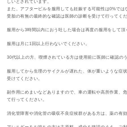
しいとされています。
また、アフターピルを服用しても妊娠する可能性は0%では
受胎の有無の最終的な確認は医師の診断を受けて行ってく
服用から3時間以内におう吐した場合は再度の服用をして頂
服用は月に1回以上行わないでください。
30代以上の方、喫煙されている方は使用前に医師に確認の
服用してから生理のサイクルが遅れた、体が重いような症
受けてください。
副作用にめまいなどありますので、車の運転や高所作業、
て行ってください。
消化管障害や消化管の吸収不良症候群がある方は、薬の有
アレルギーをお持ちの方は主原料、成分を確認のうえ、ご