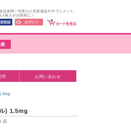
正規品保障！世界の人気医薬品やサプリメント、
個人輸入がお気軽に！
0
質問
お問い合わせ
.5mg
) 1.5mg
5
点