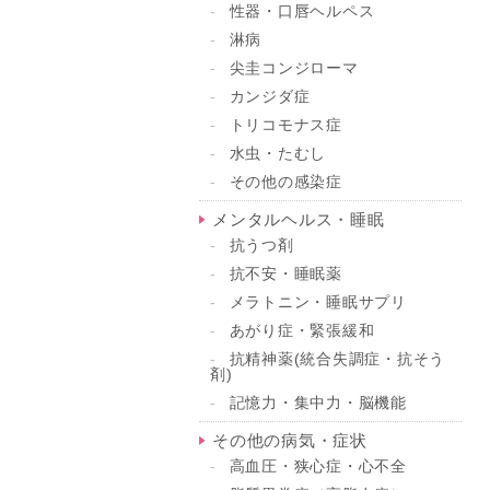
性器・口唇ヘルペス
淋病
尖圭コンジローマ
カンジダ症
トリコモナス症
水虫・たむし
その他の感染症
メンタルヘルス・睡眠
抗うつ剤
抗不安・睡眠薬
メラトニン・睡眠サプリ
あがり症・緊張緩和
抗精神薬(統合失調症・抗そう
剤)
記憶力・集中力・脳機能
その他の病気・症状
高血圧・狭心症・心不全