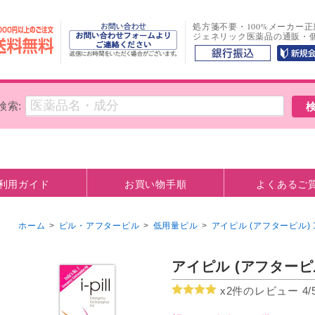
処方箋不要・100%メーカー
ジェネリック医薬品の通販・
検索:
利用ガイド
お買い物手順
よくあるご
方法
観について
お支払い口座情報
ホーム
>
ピル・アフターピル
>
低用量ピル
>
アイピル (アフターピル) 1
アイピル (アフターピル
x2件のレビュー 4/