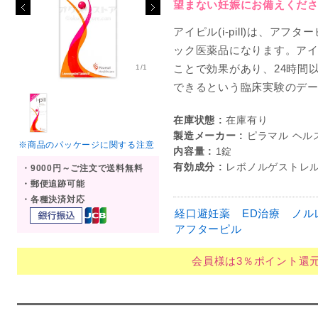
望まない妊娠にお備えくだ
アイピル(i-pill)は、ア
ック医薬品になります。アイ
ことで効果があり、24時間
1/1
できるという臨床実験のデ
在庫状態 :
在庫有り
製造メーカー :
ピラマル ヘル
※商品のパッケージに関する注意
内容量 :
1錠
有効成分 :
レボノルゲストレル 
・9000円～ご注文で送料無料
・郵便追跡可能
・各種決済対応
経口避妊薬
ED治療
ノル
アフターピル
会員様は3％ポイント還