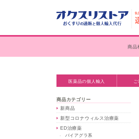
商品
医薬品の個人輸入
ご
医薬品の個人輸入とは
処方箋なしで購入できます
個人輸入の注意点
薬事法について
お支払い
外箱の外
商品カテゴリー
新商品
新型コロナウィルス治療薬
ED治療薬
バイアグラ系