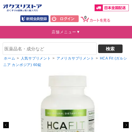
0
店舗メニュー▼
ホーム
>
人気サプリメント
>
アメリカサプリメント
>
HCA Fit (ガルシ
ニア カンボジア) 60錠