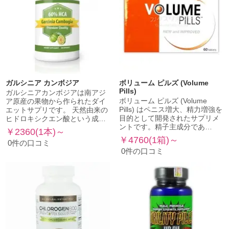
ガルシニア カンボジア
ボリューム ピルズ (Volume
Pills)
ガルシニアカンボジアは南アジ
ボリューム ピルズ (Volume
ア原産の果物から作られたダイ
Pills) はペニス増大、精力増強を
エットサプリです。 天然由来の
目的として開発されたサプリメ
ヒドロキシクエン酸という成…
ントです。精子主成分であ…
￥2360(1本)～
￥4760(1箱)～
0件の口コミ
0件の口コミ