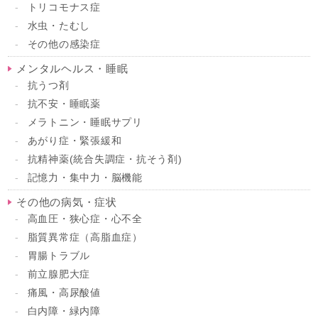
トリコモナス症
水虫・たむし
その他の感染症
メンタルヘルス・睡眠
抗うつ剤
抗不安・睡眠薬
メラトニン・睡眠サプリ
あがり症・緊張緩和
抗精神薬(統合失調症・抗そう剤)
記憶力・集中力・脳機能
その他の病気・症状
高血圧・狭心症・心不全
脂質異常症（高脂血症）
胃腸トラブル
前立腺肥大症
痛風・高尿酸値
白内障・緑内障