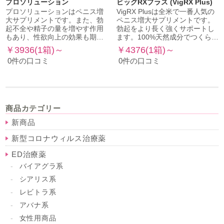
プロソリューション
ビッグRXプラス (VigRX Plus)
プロソリューションはペニス増
VigRX Plusは全米で一番人気の
大サプリメントです。また、勃
ペニス増大サプリメントです。
起不全や精子の量を増やす作用
勃起をより長く強くサポートし
もあり、性欲向上の効果も期…
ます。100%天然成分でつくら…
￥3936(1箱)～
￥4376(1箱)～
0件の口コミ
0件の口コミ
商品カテゴリー
新商品
新型コロナウィルス治療薬
ED治療薬
バイアグラ系
シアリス系
レビトラ系
アバナ系
女性用商品