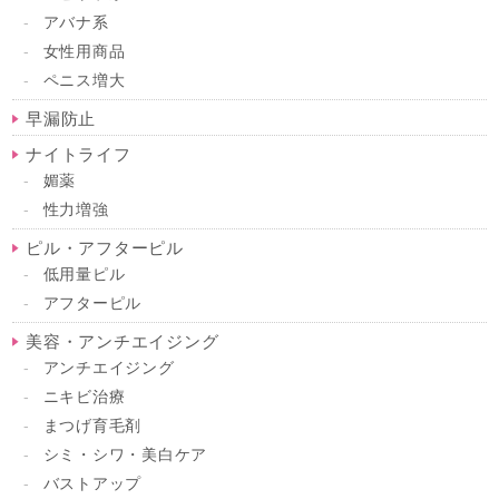
アバナ系
女性用商品
ペニス増大
早漏防止
ナイトライフ
媚薬
性力増強
ピル・アフターピル
低用量ピル
アフターピル
美容・アンチエイジング
アンチエイジング
ニキビ治療
まつげ育毛剤
シミ・シワ・美白ケア
バストアップ