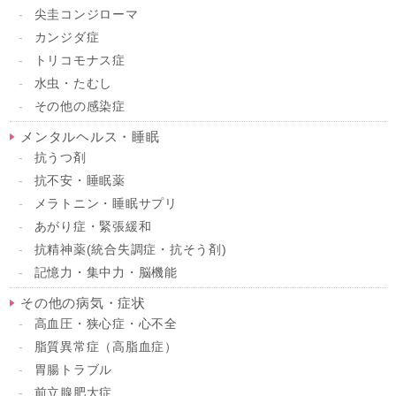
尖圭コンジローマ
カンジダ症
トリコモナス症
水虫・たむし
その他の感染症
メンタルヘルス・睡眠
抗うつ剤
抗不安・睡眠薬
メラトニン・睡眠サプリ
あがり症・緊張緩和
抗精神薬(統合失調症・抗そう剤)
記憶力・集中力・脳機能
その他の病気・症状
高血圧・狭心症・心不全
脂質異常症（高脂血症）
胃腸トラブル
前立腺肥大症