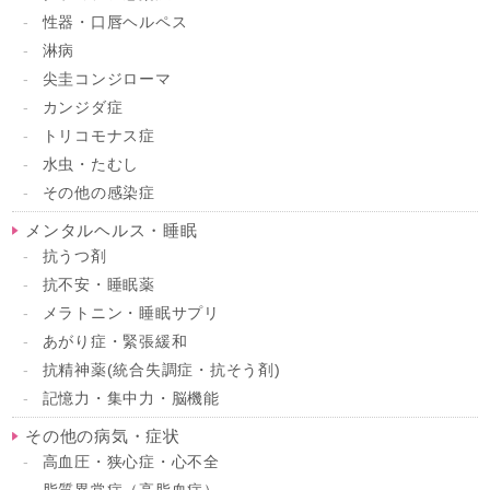
性器・口唇ヘルペス
淋病
尖圭コンジローマ
カンジダ症
トリコモナス症
水虫・たむし
その他の感染症
メンタルヘルス・睡眠
抗うつ剤
抗不安・睡眠薬
メラトニン・睡眠サプリ
あがり症・緊張緩和
抗精神薬(統合失調症・抗そう剤)
記憶力・集中力・脳機能
その他の病気・症状
高血圧・狭心症・心不全