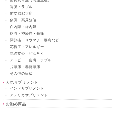
脂質異常症（高脂血症）
胃腸トラブル
前立腺肥大症
痛風・高尿酸値
白内障・緑内障
疼痛・神経痛・鎮痛
関節痛・リウマチ・腰痛など
花粉症・アレルギー
気管支炎・ぜんそく
アトピー・皮膚トラブル
片頭痛・群発頭痛
その他の症状
人気サプリメント
インドサプリメント
アメリカサプリメント
お勧め商品