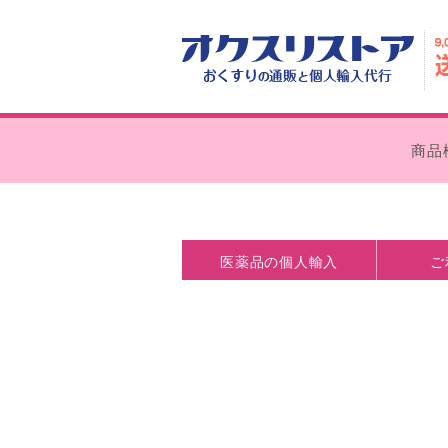
商品
医薬品の個人輸入
ご
医薬品の個人輸入とは
処方箋なしで購入できます
個人輸入の注意点
薬事法について
お支払い
外箱の外