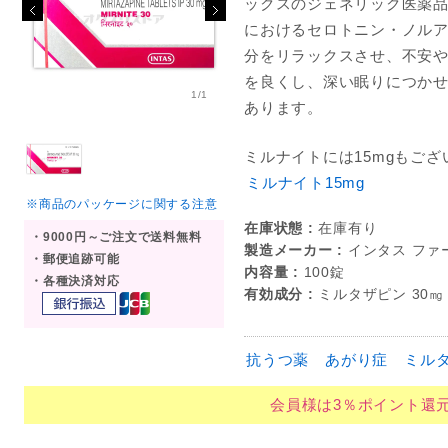
ックスのジェネリック医薬
におけるセロトニン・ノル
分をリラックスさせ、不安
を良くし、深い眠りにつか
1/1
あります。
ミルナイトには15mgもござ
ミルナイト15mg
※商品のパッケージに関する注意
在庫状態 :
在庫有り
・9000円～ご注文で送料無料
製造メーカー :
インタス ファ
・郵便追跡可能
内容量 :
100錠
・各種決済対応
有効成分 :
ミルタザピン 30㎎
抗うつ薬
あがり症
ミル
会員様は3％ポイント還