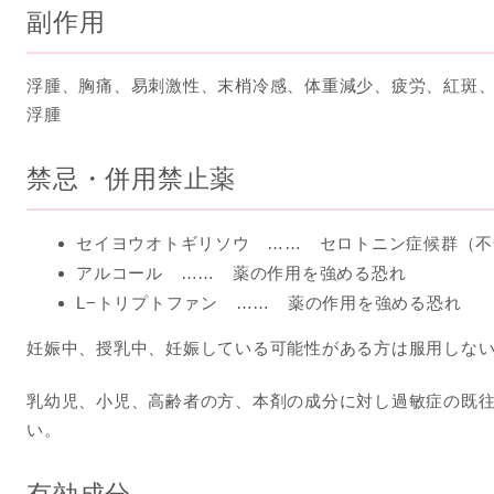
副作用
浮腫、胸痛、易刺激性、末梢冷感、体重減少、疲労、紅斑
浮腫
禁忌・併用禁止薬
セイヨウオトギリソウ
セロトニン症候群（不
アルコール
薬の作用を強める恐れ
L−トリプトファン
薬の作用を強める恐れ
妊娠中、授乳中、妊娠している可能性がある方は服用しな
乳幼児、小児、高齢者の方、本剤の成分に対し過敏症の既
い。