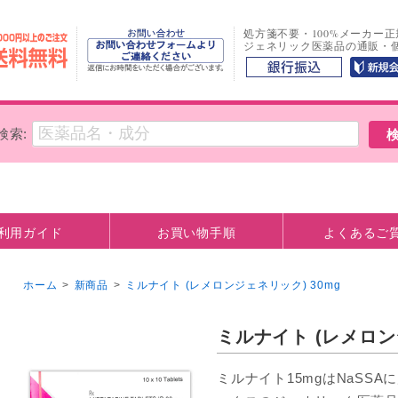
処方箋不要・100%メーカー
ジェネリック医薬品の通販・
検索:
利用ガイド
お買い物手順
よくあるご
方法
観について
お支払い口座情報
ホーム
>
新商品
>
ミルナイト (レメロンジェネリック) 30mg
ミルナイト (レメロン
ミルナイト15mgはNaSS