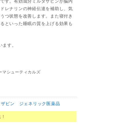
品です。有効成分ミルタザピンが脳内
アドレナリンの神経伝達を補助し、気
やうつ状態を改善します。また寝付き
せるといった睡眠の質を上げる効果も
います。
ーマシューティカルズ
タザピン
ジェネリック医薬品
元！