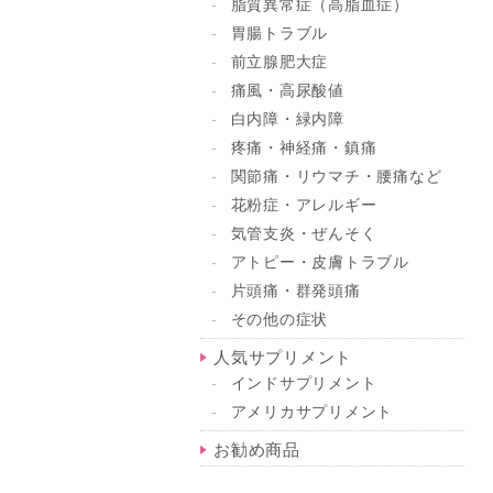
脂質異常症（高脂血症）
胃腸トラブル
前立腺肥大症
痛風・高尿酸値
白内障・緑内障
疼痛・神経痛・鎮痛
関節痛・リウマチ・腰痛など
花粉症・アレルギー
気管支炎・ぜんそく
アトピー・皮膚トラブル
片頭痛・群発頭痛
その他の症状
人気サプリメント
インドサプリメント
アメリカサプリメント
お勧め商品