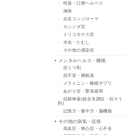
性器・口唇ヘルペス
淋病
尖圭コンジローマ
カンジダ症
トリコモナス症
水虫・たむし
その他の感染症
メンタルヘルス・睡眠
抗うつ剤
抗不安・睡眠薬
メラトニン・睡眠サプリ
あがり症・緊張緩和
抗精神薬(統合失調症・抗そう
剤)
記憶力・集中力・脳機能
その他の病気・症状
高血圧・狭心症・心不全