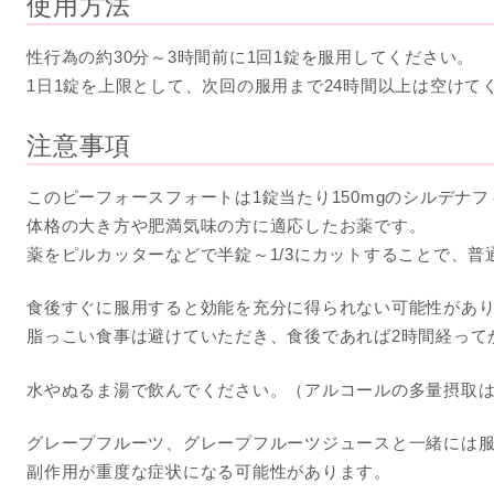
使用方法
性行為の約30分～3時間前に1回1錠を服用してください。
1日1錠を上限として、次回の服用まで24時間以上は空けて
注意事項
このピーフォースフォートは1錠当たり150mgのシルデナ
体格の大き方や肥満気味の方に適応したお薬です。
薬をピルカッターなどで半錠～1/3にカットすることで、
食後すぐに服用すると効能を充分に得られない可能性があ
脂っこい食事は避けていただき、食後であれば2時間経って
水やぬるま湯で飲んでください。（アルコールの多量摂取
グレープフルーツ、グレープフルーツジュースと一緒には
副作用が重度な症状になる可能性があります。