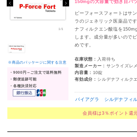
150mgの大容量で効き目バ
ピーフォースフォートはサ
ラのジェネリック医薬品です
ナフィルクエン酸塩を150
1/1
します。成分量が多いので
めです。
在庫状態 :
入荷待ち
※商品のパッケージに関する注意
製造メーカー :
サンライズレ
内容量 :
10錠
・9000円～ご注文で送料無料
有効成分 :
シルデナフィルクエン
・郵便追跡可能
・各種決済対応
バイアグラ
シルデナフィ
会員様は3％ポイント還