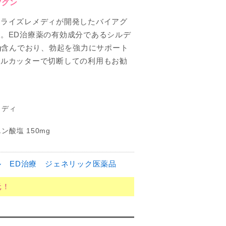
ツグン
ンライズレメディが開発したバイアグ
。ED治療薬の有効成分であるシルデ
mg含んでおり、勃起を強力にサポート
ピルカッターで切断しての利用もお勧
メディ
酸塩 150mg
ル
ED治療
ジェネリック医薬品
元！