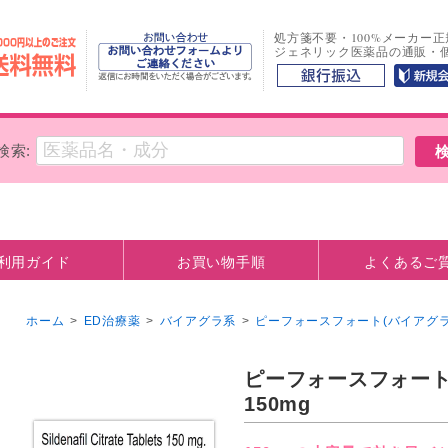
処方箋不要・100%メーカー
ジェネリック医薬品の通販・
検索:
利用ガイド
お買い物手順
よくあるご
方法
観について
お支払い口座情報
ホーム
>
ED治療薬
>
バイアグラ系
>
ピーフォースフォート(バイアグラ 
ピーフォースフォート
150mg