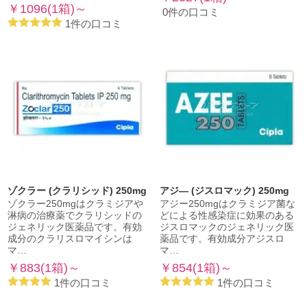
￥1096(1箱)～
0件の口コミ
1件の口コミ
ゾクラー (クラリシッド) 250mg
アジ― (ジスロマック) 250mg
ゾクラー250mgはクラミジアや
アジー250mgはクラミジア菌な
淋病の治療薬でクラリシッドの
どによる性感染症に効果のある
ジェネリック医薬品です。有効
ジスロマックのジェネリック医
成分のクラリスロマイシンは
薬品です。有効成分アジスロ
マ…
マ…
￥883(1箱)～
￥854(1箱)～
1件の口コミ
1件の口コミ