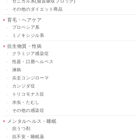
ゼニカル系(脂質吸収ブロック)
その他のダイエット商品
育毛・ヘアケア
プロペシア系
ミノキシジル系
抗生物質・性病
クラミジア感染症
性器・口唇ヘルペス
淋病
尖圭コンジローマ
カンジダ症
トリコモナス症
水虫・たむし
その他の感染症
メンタルヘルス・睡眠
抗うつ剤
抗不安・睡眠薬