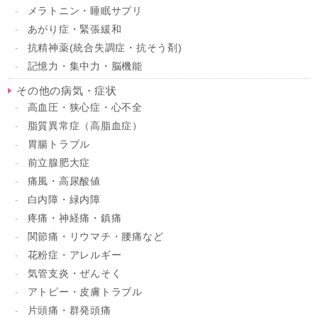
メラトニン・睡眠サプリ
あがり症・緊張緩和
抗精神薬(統合失調症・抗そう剤)
記憶力・集中力・脳機能
その他の病気・症状
高血圧・狭心症・心不全
脂質異常症（高脂血症）
胃腸トラブル
前立腺肥大症
痛風・高尿酸値
白内障・緑内障
疼痛・神経痛・鎮痛
関節痛・リウマチ・腰痛など
花粉症・アレルギー
気管支炎・ぜんそく
アトピー・皮膚トラブル
片頭痛・群発頭痛