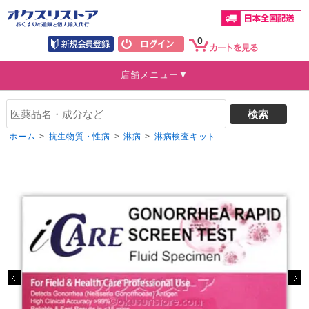
0
店舗メニュー▼
ホーム
>
抗生物質・性病
>
淋病
>
淋病検査キット