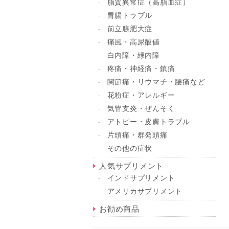
脂質異常症（高脂血症）
胃腸トラブル
前立腺肥大症
痛風・高尿酸値
白内障・緑内障
疼痛・神経痛・鎮痛
関節痛・リウマチ・腰痛など
花粉症・アレルギー
気管支炎・ぜんそく
アトピー・皮膚トラブル
片頭痛・群発頭痛
その他の症状
人気サプリメント
インドサプリメント
アメリカサプリメント
お勧め商品