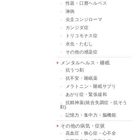
性器・口唇ヘルペス
淋病
尖圭コンジローマ
カンジダ症
トリコモナス症
水虫・たむし
その他の感染症
メンタルヘルス・睡眠
抗うつ剤
抗不安・睡眠薬
メラトニン・睡眠サプリ
あがり症・緊張緩和
抗精神薬(統合失調症・抗そう
剤)
記憶力・集中力・脳機能
その他の病気・症状
高血圧・狭心症・心不全