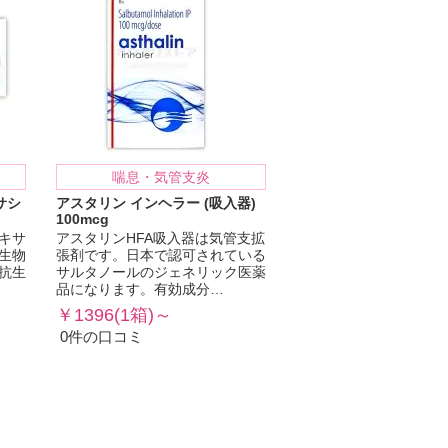
喘息・気管支炎
サシ
アスタリン インヘラー (吸入器)
100mcg
キサ
アスタリンHFA吸入器は気管支拡
生物
張剤です。日本で認可されている
抗生
サルタノールのジェネリック医薬
品になります。有効成分…
￥1396(1箱)～
0件の口コミ