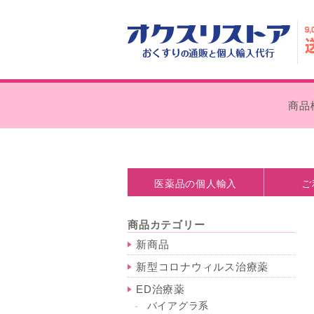
商品
医薬品の個人輸入
ご
医薬品の個人輸入とは
処方箋なしで購入できます
個人輸入の注意点
薬事法について
お支払い
外箱の外
商品カテゴリー
新商品
新型コロナウィルス治療薬
ED治療薬
バイアグラ系