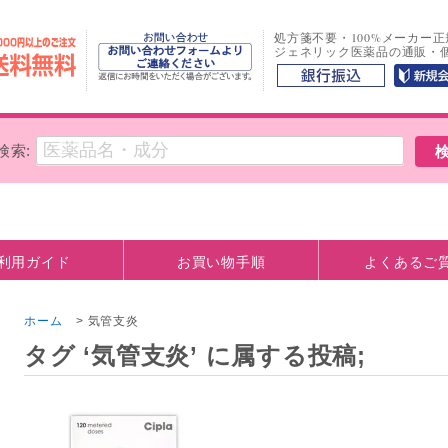
処方箋不要・100%メーカー
ジェネリック医薬品の通販・
検索:
利用ガイド
お買い物手順
よくあるご
方法
観について
お支払い口座情報
ホーム
>
気管支炎
タグ ‘気管支炎’ に属する投稿;