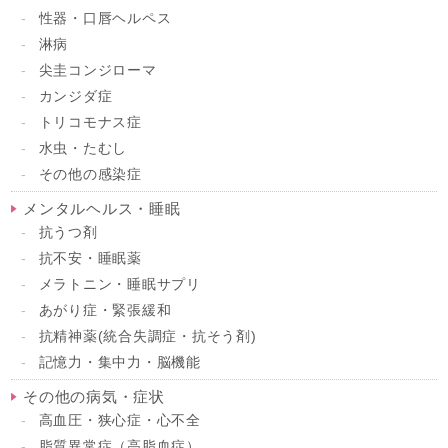
性器・口唇ヘルペス
淋病
尖圭コンジローマ
カンジダ症
トリコモナス症
水虫・たむし
その他の感染症
メンタルヘルス・睡眠
抗うつ剤
抗不安・睡眠薬
メラトニン・睡眠サプリ
あがり症・緊張緩和
抗精神薬(統合失調症・抗そう剤)
記憶力・集中力・脳機能
その他の病気・症状
高血圧・狭心症・心不全
脂質異常症（高脂血症）