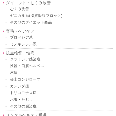
ダイエット・むくみ改善
むくみ改善
ゼニカル系(脂質吸収ブロック)
その他のダイエット商品
育毛・ヘアケア
プロペシア系
ミノキシジル系
抗生物質・性病
クラミジア感染症
性器・口唇ヘルペス
淋病
尖圭コンジローマ
カンジダ症
トリコモナス症
水虫・たむし
その他の感染症
メンタルヘルス・睡眠