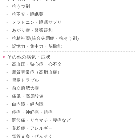
抗うつ剤
抗不安・睡眠薬
メラトニン・睡眠サプリ
あがり症・緊張緩和
抗精神薬(統合失調症・抗そう剤)
記憶力・集中力・脳機能
その他の病気・症状
高血圧・狭心症・心不全
脂質異常症（高脂血症）
胃腸トラブル
前立腺肥大症
痛風・高尿酸値
白内障・緑内障
疼痛・神経痛・鎮痛
関節痛・リウマチ・腰痛など
花粉症・アレルギー
気管支炎・ぜんそく