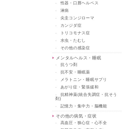
性器・口唇ヘルペス
淋病
尖圭コンジローマ
カンジダ症
トリコモナス症
水虫・たむし
その他の感染症
メンタルヘルス・睡眠
抗うつ剤
抗不安・睡眠薬
メラトニン・睡眠サプリ
あがり症・緊張緩和
抗精神薬(統合失調症・抗そう
剤)
記憶力・集中力・脳機能
その他の病気・症状
高血圧・狭心症・心不全