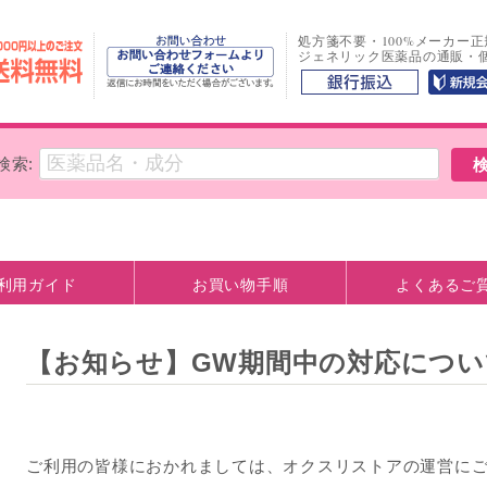
処方箋不要・100%メーカー
ジェネリック医薬品の通販・
検索:
利用ガイド
お買い物手順
よくあるご
方法
観について
お支払い口座情報
【お知らせ】GW期間中の対応につい
ご利用の皆様におかれましては、オクスリストアの運営に