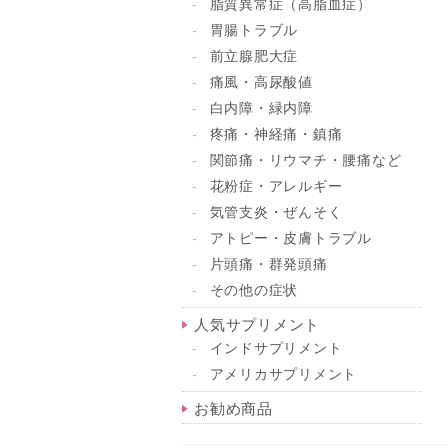
脂質異常症（高脂血症）
胃腸トラブル
前立腺肥大症
痛風・高尿酸値
白内障・緑内障
疼痛・神経痛・鎮痛
関節痛・リウマチ・腰痛など
花粉症・アレルギー
気管支炎・ぜんそく
アトピー・皮膚トラブル
片頭痛・群発頭痛
その他の症状
人気サプリメント
インドサプリメント
アメリカサプリメント
お勧め商品