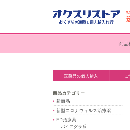
商品
医薬品の個人輸入
ご
医薬品の個人輸入とは
処方箋なしで購入できます
個人輸入の注意点
薬事法について
お支払い
外箱の外
商品カテゴリー
新商品
新型コロナウィルス治療薬
ED治療薬
バイアグラ系