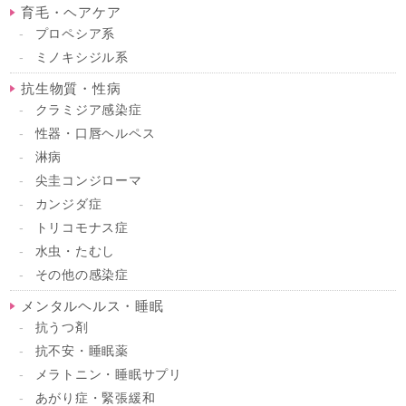
育毛・ヘアケア
プロペシア系
ミノキシジル系
抗生物質・性病
クラミジア感染症
性器・口唇ヘルペス
淋病
尖圭コンジローマ
カンジダ症
トリコモナス症
水虫・たむし
その他の感染症
メンタルヘルス・睡眠
抗うつ剤
抗不安・睡眠薬
メラトニン・睡眠サプリ
あがり症・緊張緩和