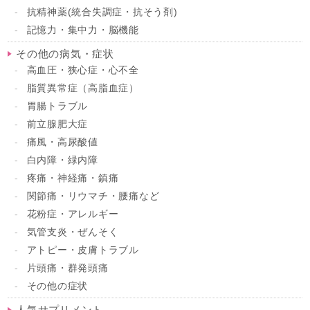
抗精神薬(統合失調症・抗そう剤)
記憶力・集中力・脳機能
その他の病気・症状
高血圧・狭心症・心不全
脂質異常症（高脂血症）
胃腸トラブル
前立腺肥大症
痛風・高尿酸値
白内障・緑内障
疼痛・神経痛・鎮痛
関節痛・リウマチ・腰痛など
花粉症・アレルギー
気管支炎・ぜんそく
アトピー・皮膚トラブル
片頭痛・群発頭痛
その他の症状
人気サプリメント