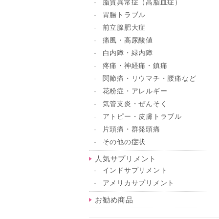
脂質異常症（高脂血症）
胃腸トラブル
前立腺肥大症
痛風・高尿酸値
白内障・緑内障
疼痛・神経痛・鎮痛
関節痛・リウマチ・腰痛など
花粉症・アレルギー
気管支炎・ぜんそく
アトピー・皮膚トラブル
片頭痛・群発頭痛
その他の症状
人気サプリメント
インドサプリメント
アメリカサプリメント
お勧め商品