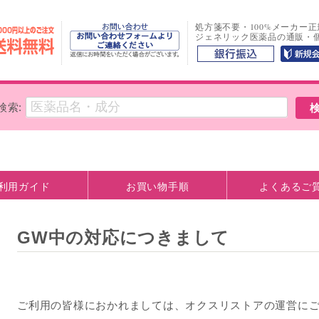
処方箋不要・100%メーカー
ジェネリック医薬品の通販・
検索:
利用ガイド
お買い物手順
よくあるご
方法
観について
お支払い口座情報
GW中の対応につきまして
ご利用の皆様におかれましては、オクスリストアの運営に