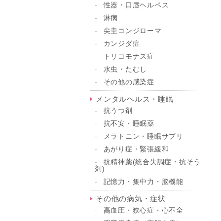
性器・口唇ヘルペス
淋病
尖圭コンジローマ
カンジダ症
トリコモナス症
水虫・たむし
その他の感染症
メンタルヘルス・睡眠
抗うつ剤
抗不安・睡眠薬
メラトニン・睡眠サプリ
あがり症・緊張緩和
抗精神薬(統合失調症・抗そう
剤)
記憶力・集中力・脳機能
その他の病気・症状
高血圧・狭心症・心不全