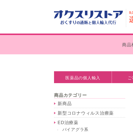
商品
医薬品の個人輸入
ご
医薬品の個人輸入とは
処方箋なしで購入できます
個人輸入の注意点
薬事法について
お支払い
外箱の外
商品カテゴリー
新商品
新型コロナウィルス治療薬
ED治療薬
バイアグラ系