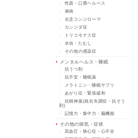
性器・口唇ヘルペス
淋病
尖圭コンジローマ
カンジダ症
トリコモナス症
水虫・たむし
その他の感染症
メンタルヘルス・睡眠
抗うつ剤
抗不安・睡眠薬
メラトニン・睡眠サプリ
あがり症・緊張緩和
抗精神薬(統合失調症・抗そう
剤)
記憶力・集中力・脳機能
その他の病気・症状
高血圧・狭心症・心不全