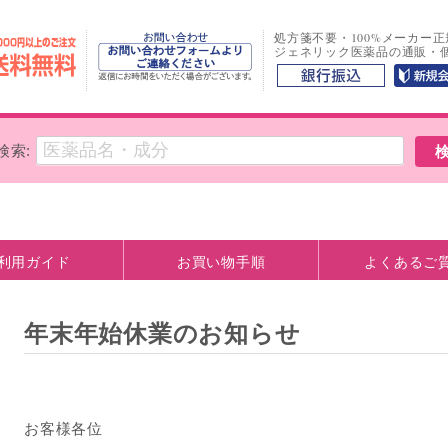
処方箋不要・100%メーカー
ジェネリック医薬品の通販・
検索:
利用ガイド
お買い物手順
よくあるご
方法
観について
お支払い口座情報
年末年始休業のお知らせ
お客様各位