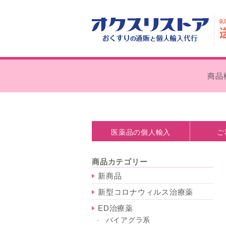
商品
医薬品の個人輸入
ご
医薬品の個人輸入とは
処方箋なしで購入できます
個人輸入の注意点
薬事法について
お支払い
外箱の外
商品カテゴリー
新商品
新型コロナウィルス治療薬
ED治療薬
バイアグラ系