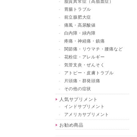
脂質異常症（高脂血症）
胃腸トラブル
前立腺肥大症
痛風・高尿酸値
白内障・緑内障
疼痛・神経痛・鎮痛
関節痛・リウマチ・腰痛など
花粉症・アレルギー
気管支炎・ぜんそく
アトピー・皮膚トラブル
片頭痛・群発頭痛
その他の症状
人気サプリメント
インドサプリメント
アメリカサプリメント
お勧め商品